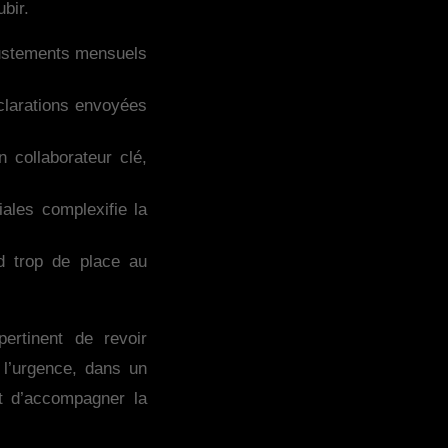
bir.
 ajustements mensuels
clarations envoyées
 collaborateur clé,
iales complexifie la
d trop de place au
ertinent de revoir
 l’urgence, dans un
et d’accompagner la