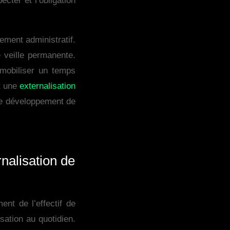
cter et l’obligation
ement administratif.
e veille permanente.
 mobiliser un temps
nt une
externalisation
 le développement de
nalisation de
nt de l’effectif de
isation au quotidien.